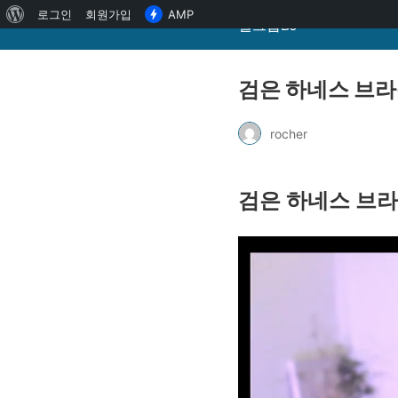
워
로그인
회원가입
AMP
걸그룹BJ
드
프
검은 하네스 브라
레
스
rocher
정
보
검은 하네스 브라