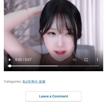
Categories:
BJ/유튜버 움짤
Leave a Comment