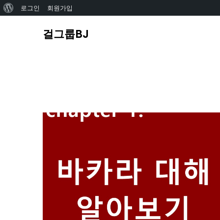
워
로그인
회원가입
Skip
드
걸그룹BJ
to
프
content
레
스
정
보