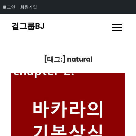
로그인
회원가입
Skip
걸그룹BJ
to
content
[태그:]
natural