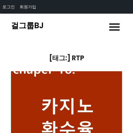
로그인
회원가입
Skip
걸그룹BJ
to
content
[태그:]
RTP