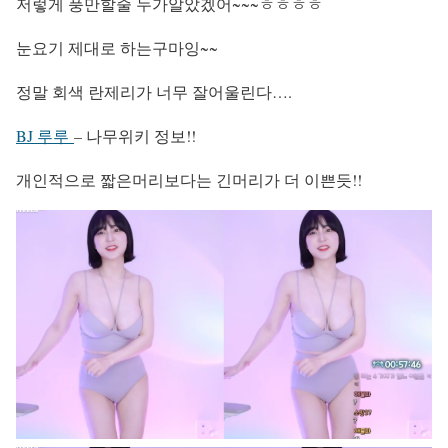
저렇게 풍만할줄 누가알았겠어~~~ㅎㅎㅎㅎ
눈요기 제대로 하는구마잉~~
정말 회색 란제리가 너무 잘어울린다….
BJ 루루
– 나무위키 정보!!
개인적으로 짧은머리보다는 긴머리가 더 이쁜듯!!