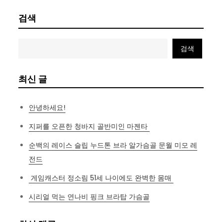
검색
검색
최신 글
안녕하세요!
지퍼를 오픈한 청바지 골반미인 마젠타
순백의 레이스 슬립 누드톤 브라 알가슴골 문월 미모 레
전드
게임캐스터 정소림 51세 나이에도 완벽한 몸매
시리얼 먹는 연나비 핑크 브라탑 가슴골