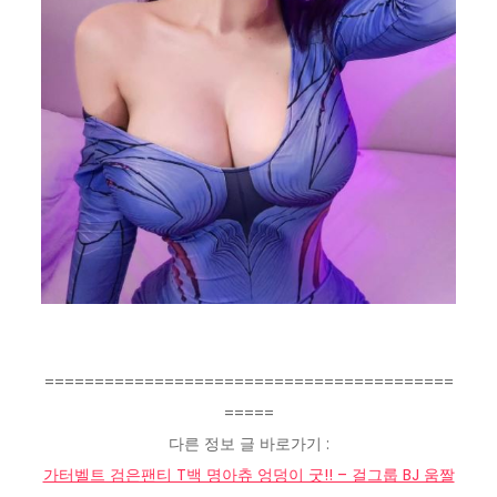
=========================================
=====
다른 정보 글 바로가기 :
가터벨트 검은팬티 T백 명아츄 엉덩이 굿!! – 걸그룹 BJ 움짤