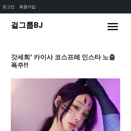
로그인
회원가입
Skip
걸그룹BJ
to
content
갓세희’ 카이사 코스프레 인스타 노출
폭주!!