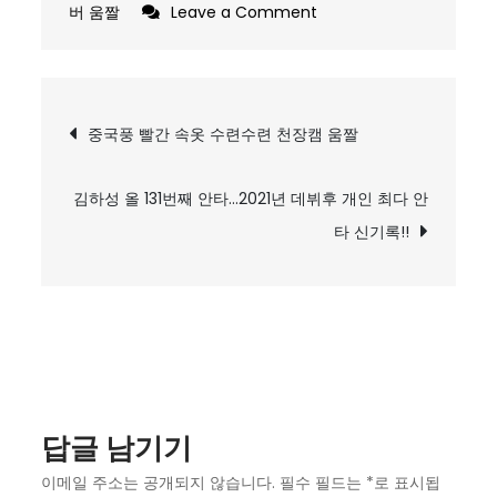
on
버 움짤
Leave a Comment
갓
세
희’
글
중국풍 빨간 속옷 수련수련 천장캠 움짤
카
탐
이
사
김하성 올 131번째 안타…2021년 데뷔후 개인 최다 안
색
코
타 신기록!!
스
프
레
인
스
타
답글 남기기
노
출
이메일 주소는 공개되지 않습니다.
필수 필드는
*
로 표시됩