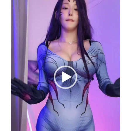
상
플
레
이
어