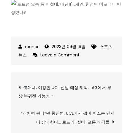
2023년 09월 19일
스포츠
on
뉴스
Leave a Comment
“토
트
넘
글
佛매체, 이강인 UCL 선발 예상 제외… AG에서 부
요
상 복귀전 가능성 ↑
탐
즘
폼
색
미
“개처럼 뛴다”던 황인범, UCL에서 펩이 이끄는 맨시
쳤
티 상대한다… 로드리-실바-포든과 격돌
네,