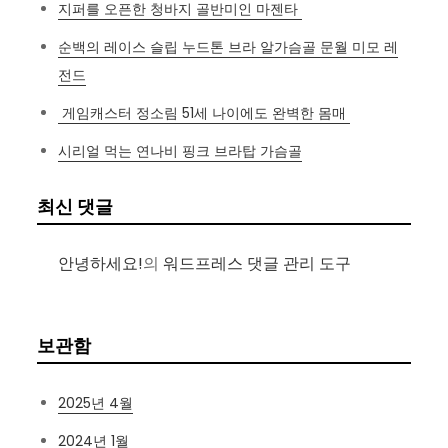
지퍼를 오픈한 청바지 골반미인 마젠타
순백의 레이스 슬립 누드톤 브라 알가슴골 문월 미모 레
전드
게임캐스터 정소림 51세 나이에도 완벽한 몸매
시리얼 먹는 연나비 핑크 브라탑 가슴골
최신 댓글
안녕하세요!
의
워드프레스 댓글 관리 도구
보관함
2025년 4월
2024년 1월