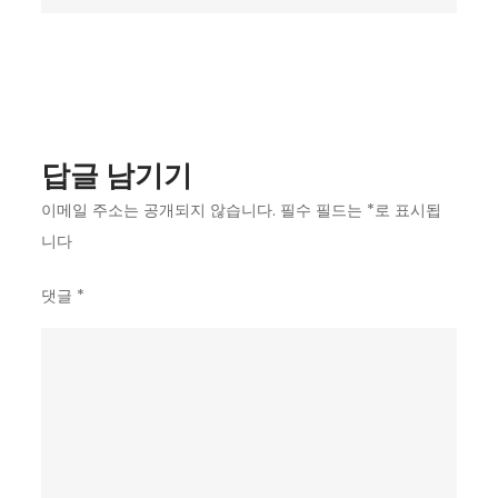
대
단!!”…
케
인,
친
답글 남기기
정
팀
이메일 주소는 공개되지 않습니다.
필수 필드는
*
로 표시됩
비
니다
꼬
댓글
*
더
니
반
성
했
나?