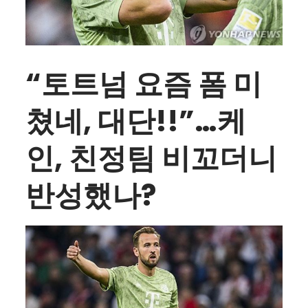
“토트넘 요즘 폼 미
쳤네, 대단!!”…케
인, 친정팀 비꼬더니
반성했나?