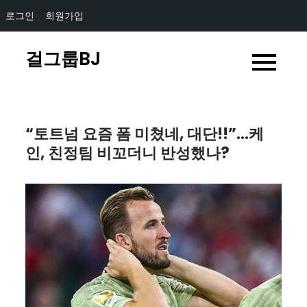
로그인
회원가입
Skip
걸그룹BJ
to
content
“토트넘 요즘 폼 미쳤네, 대단!!”…케
인, 친정팀 비꼬더니 반성했나?