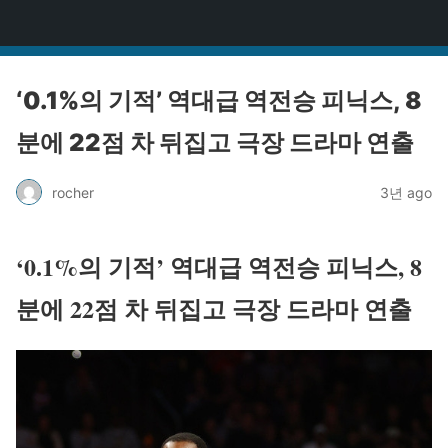
걸그룹BJ
‘0.1%의 기적’ 역대급 역전승 피닉스, 8
분에 22점 차 뒤집고 극장 드라마 연출
rocher
3년 ago
‘0.1%의 기적’ 역대급 역전승 피닉스, 8
분에 22점 차 뒤집고 극장 드라마 연출