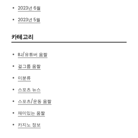
2023년 6월
2023년 5월
카테고리
BJ/유튜버 움짤
걸그룹 움짤
미분류
스포츠 뉴스
스포츠/운동 움짤
재미있는 움짤
카지노 정보