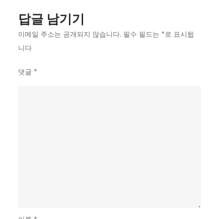
신…
답글 남기기
리
그
이메일 주소는 공개되지 않습니다.
필수 필드는
*
로 표시됩
최
니다
고
댓글
*
잠
재
력,
“올
해
훨
씬
더
좋
을
것”