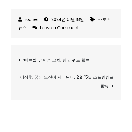
2024년 01월 18일
스포츠
on
뉴스
Leave a Comment
이
범
호
글
‘빠른별’ 정민성 코치, 팀 리퀴드 합류
의
탐
확
신
이정후, 꿈의 도전이 시작된다…2월 15일 스프링캠프
색
과
합류
김
도
영
의
변