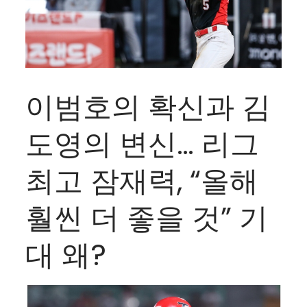
이범호의 확신과 김
도영의 변신… 리그
최고 잠재력, “올해
훨씬 더 좋을 것” 기
대 왜?