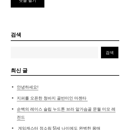
검색
검색
최신 글
안녕하세요!
지퍼를 오픈한 청바지 골반미인 마젠타
순백의 레이스 슬립 누드톤 브라 알가슴골 문월 미모 레
전드
게임캐스터 정소림 51세 나이에도 완벽한 몸매